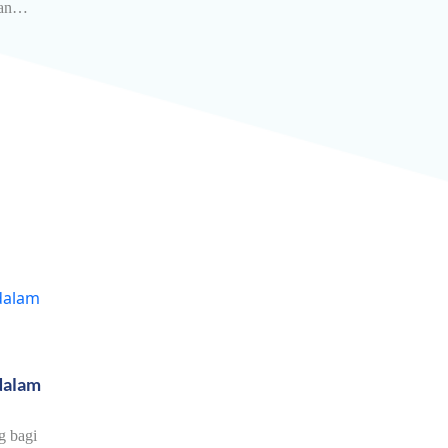
awan…
dalam
g bagi