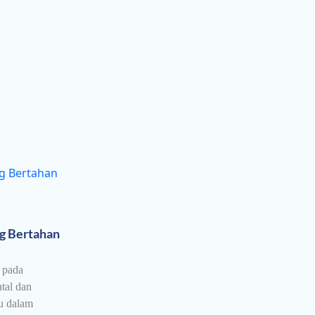
g Bertahan
 pada
ntal dan
u dalam