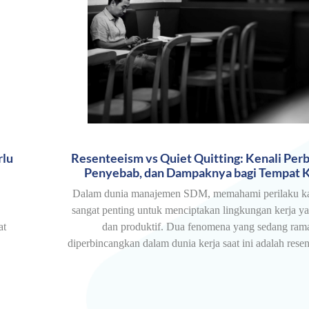
rlu
Resenteeism vs Quiet Quitting: Kenali Per
Penyebab, dan Dampaknya bagi Tempat K
Dalam dunia manajemen SDM, memahami perilaku k
sangat penting untuk menciptakan lingkungan kerja ya
at
dan produktif. Dua fenomena yang sedang ram
diperbincangkan dalam dunia kerja saat ini adalah res