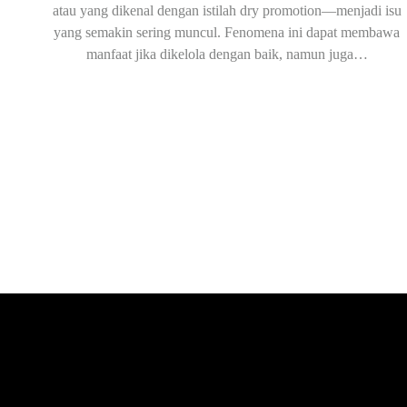
atau yang dikenal dengan istilah dry promotion—menjadi isu
yang semakin sering muncul. Fenomena ini dapat membawa
manfaat jika dikelola dengan baik, namun juga…