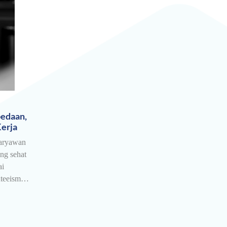
bedaan,
erja
aryawan
ng sehat
ai
enteeism…