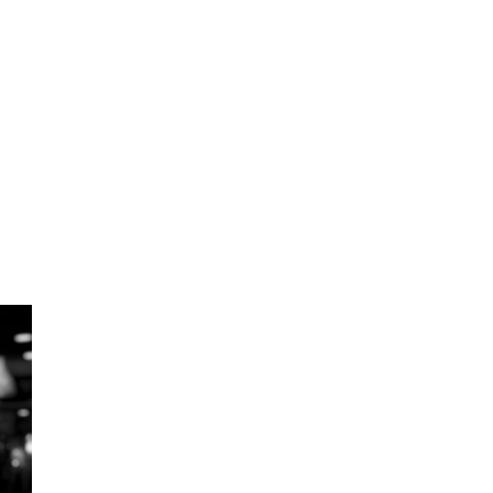
bagi Tempat Kerja
Resenteeism dan Bahayanya:
Dampaknya terhadap
Produktivitas dan Kesehatan
Mental Karyawan