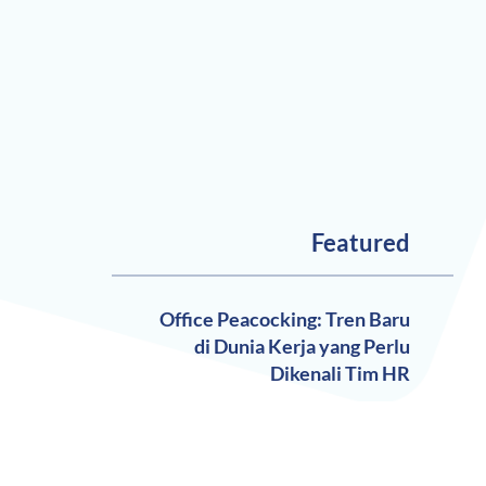
Featured
Office Peacocking: Tren Baru
di Dunia Kerja yang Perlu
Dikenali Tim HR
Resenteeism vs Quiet
Quitting: Kenali Perbedaan,
Penyebab, dan Dampaknya