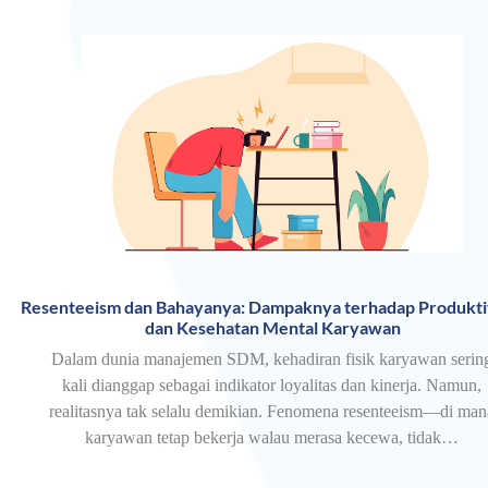
Resenteeism dan Bahayanya: Dampaknya terhadap Produkti
dan Kesehatan Mental Karyawan
Dalam dunia manajemen SDM, kehadiran fisik karyawan serin
kali dianggap sebagai indikator loyalitas dan kinerja. Namun,
realitasnya tak selalu demikian. Fenomena resenteeism—di man
karyawan tetap bekerja walau merasa kecewa, tidak…