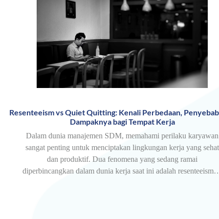
Resenteeism vs Quiet Quitting: Kenali Perbedaan, Penyebab
Dampaknya bagi Tempat Kerja
Dalam dunia manajemen SDM, memahami perilaku karyawan
sangat penting untuk menciptakan lingkungan kerja yang sehat
dan produktif. Dua fenomena yang sedang ramai
diperbincangkan dalam dunia kerja saat ini adalah resenteeism