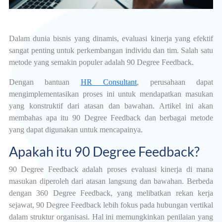
Dalam dunia bisnis yang dinamis, evaluasi kinerja yang efektif
sangat penting untuk perkembangan individu dan tim. Salah satu
metode yang semakin populer adalah 90 Degree Feedback.
Dengan bantuan
HR Consultant
, perusahaan dapat
mengimplementasikan proses ini untuk mendapatkan masukan
yang konstruktif dari atasan dan bawahan. Artikel ini akan
membahas apa itu 90 Degree Feedback dan berbagai metode
yang dapat digunakan untuk mencapainya.
Apakah itu 90 Degree Feedback?
90 Degree Feedback adalah proses evaluasi kinerja di mana
masukan diperoleh dari atasan langsung dan bawahan. Berbeda
dengan 360 Degree Feedback, yang melibatkan rekan kerja
sejawat, 90 Degree Feedback lebih fokus pada hubungan vertikal
dalam struktur organisasi. Hal ini memungkinkan penilaian yang