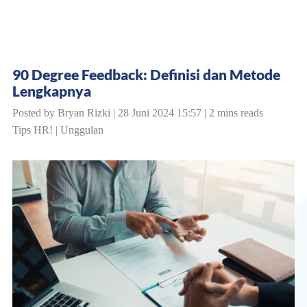
90 Degree Feedback: Definisi dan Metode
Lengkapnya
Posted by Bryan Rizki | 28 Juni 2024 15:57 | 2 mins reads
Tips HR!
|
Unggulan