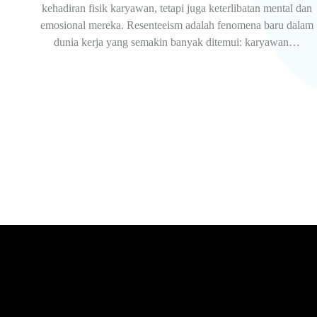
kehadiran fisik karyawan, tetapi juga keterlibatan mental dan
emosional mereka. Resenteeism adalah fenomena baru dalam
dunia kerja yang semakin banyak ditemui: karyawan…
Strategi Efektif Mengatasi Dry Promotion: Panduan untu