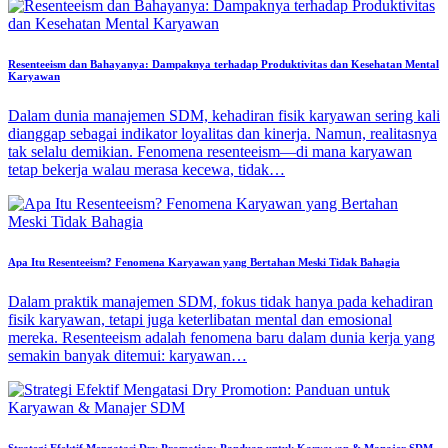
Resenteeism dan Bahayanya: Dampaknya terhadap Produktivitas dan Kesehatan Mental
Karyawan
Dalam dunia manajemen SDM, kehadiran fisik karyawan sering kali
dianggap sebagai indikator loyalitas dan kinerja. Namun, realitasnya
tak selalu demikian. Fenomena resenteeism—di mana karyawan
tetap bekerja walau merasa kecewa, tidak…
Apa Itu Resenteeism? Fenomena Karyawan yang Bertahan Meski Tidak Bahagia
Dalam praktik manajemen SDM, fokus tidak hanya pada kehadiran
fisik karyawan, tetapi juga keterlibatan mental dan emosional
mereka. Resenteeism adalah fenomena baru dalam dunia kerja yang
semakin banyak ditemui: karyawan…