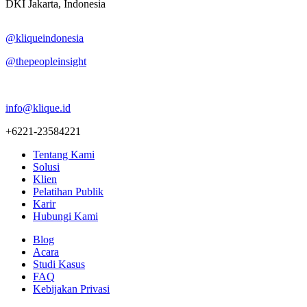
DKI Jakarta, Indonesia
@kliqueindonesia
@thepeopleinsight
info@klique.id
+6221-23584221
Tentang Kami
Solusi
Klien
Pelatihan Publik
Karir
Hubungi Kami
Blog
Acara
Studi Kasus
FAQ
Kebijakan Privasi