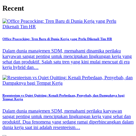
Recent
Office Peacocking: Tren Baru di Dunia Kerja yang Perlu Dikenali Tim HR
Dalam dunia manajemen SDM, memahami dinamika perilaku
karyawan sangat penting untuk menciptakan lingkungan kerja yang
sehat dan produktif. Salah satu tren yang kini mulai mencuat di era
kerja hybrid dan…
Resenteeism vs Quiet Quitting: Kenali Perbedaan, Penyebab, dan Dampaknya bagi
Tempat Kerja
Dalam dunia manajemen SDM, memahami perilaku karyawan
sangat penting untuk menciptakan lingkungan kerja yang sehat dan
produktif. Dua fenomena yang sedang ramai diperbincangkan dalam
dunia kerja saat ini adalah resenteeism…