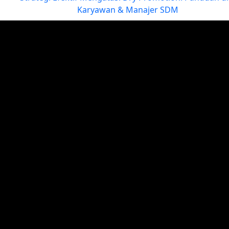
Strategi Efektif Mengatasi Dry Promotion: Panduan untu
Karyawan & Manajer SDM
Dalam praktik manajemen SDM, promosi tanpa kenaikan gaji
atau yang dikenal dengan istilah dry promotion—menjadi isu
yang semakin sering muncul. Fenomena ini dapat membawa
manfaat jika dikelola dengan baik, namun juga…