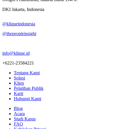
DKI Jakarta, Indonesia
@kliqueindonesia
@thepeopleinsight
info@klique.id
+6221-23584221
Tentang Kami
Solusi
Klien
Pelatihan Publik
Karir
Hubungi Kami
Blog
Acara
Studi Kasus
FAQ