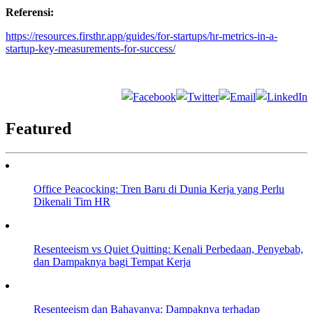
Referensi:
https://resources.firsthr.app/guides/for-startups/hr-metrics-in-a-
startup-key-measurements-for-success/
Featured
Office Peacocking: Tren Baru di Dunia Kerja yang Perlu
Dikenali Tim HR
Resenteeism vs Quiet Quitting: Kenali Perbedaan, Penyebab,
dan Dampaknya bagi Tempat Kerja
Resenteeism dan Bahayanya: Dampaknya terhadap