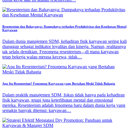
Resenteeism dan Bahayanya: Dampaknya terhadap Produktivitas dan Kesehatan Mental
Karyawan
Dalam dunia manajemen SDM, kehadiran fisik karyawan sering kali
dianggap sebagai indikator loyalitas dan kinerja. Namun, realitasnya
tak selalu demikian. Fenomena resenteeism—di mana karyawan
tetap bekerja walau merasa kecewa, tidak…
Apa Itu Resenteeism? Fenomena Karyawan yang Bertahan Meski Tidak Bahagia
Dalam praktik manajemen SDM, fokus tidak hanya pada kehadiran
fisik karyawan, tetapi juga keterlibatan mental dan emosional
mereka. Resenteeism adalah fenomena baru dalam dunia kerja yang
semakin banyak ditemui: karyawan…