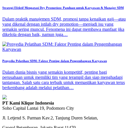
Strategi Efektif Mengatasi Dry Promotion: Panduan untuk Karyawan & Manajer SDM
Dalam praktik manajemen SDM, promosi tanpa kenaikan gaji—atau
yang dikenal dengan istilah dry promotion—menjadi isu yang
semakin sering muncul. Fenomena ini dapat membawa manfaat jika
dikelola dengan baik, namun juga…
Penyedia Pelatihan SDM: Faktor Penting dalam Pengembangan Karyawan
Dalam dunia bisnis yang semakin kompetitif, penting bagi
perusahaan untuk memiliki tim yang terampil dan siap menghadapi
tantangan. Salah satu cara terbaik untuk memastikan karyawan terus
berkembang adalah melalui pelatihan…
PT Kami Klique Indonesia
Soho Capital Lantai 19, Podomoro City
Jl. Letjend S. Parman Kav.2, Tanjung Duren Selatan,
Grogol Petamburan, Jakarta Barat 11470.