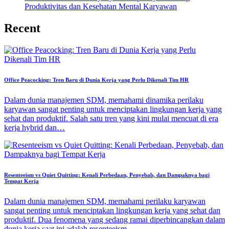
Produktivitas dan Kesehatan Mental Karyawan
Recent
Office Peacocking: Tren Baru di Dunia Kerja yang Perlu Dikenali Tim HR
Dalam dunia manajemen SDM, memahami dinamika perilaku
karyawan sangat penting untuk menciptakan lingkungan kerja yang
sehat dan produktif. Salah satu tren yang kini mulai mencuat di era
kerja hybrid dan…
Resenteeism vs Quiet Quitting: Kenali Perbedaan, Penyebab, dan Dampaknya bagi
Tempat Kerja
Dalam dunia manajemen SDM, memahami perilaku karyawan
sangat penting untuk menciptakan lingkungan kerja yang sehat dan
produktif. Dua fenomena yang sedang ramai diperbincangkan dalam
dunia kerja saat ini adalah resenteeism…