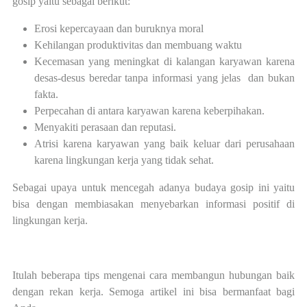
gosip yaitu sebagai berikut:
Erosi kepercayaan dan buruknya moral
Kehilangan produktivitas dan membuang waktu
Kecemasan yang meningkat di kalangan karyawan karena
desas-desus beredar tanpa informasi yang jelas dan bukan
fakta.
Perpecahan di antara karyawan karena keberpihakan.
Menyakiti perasaan dan reputasi.
Atrisi karena karyawan yang baik keluar dari perusahaan
karena lingkungan kerja yang tidak sehat.
Sebagai upaya untuk mencegah adanya budaya gosip ini yaitu
bisa dengan membiasakan menyebarkan informasi positif di
lingkungan kerja.
Itulah beberapa tips mengenai cara membangun hubungan baik
dengan rekan kerja. Semoga artikel ini bisa bermanfaat bagi