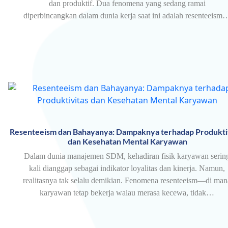
dan produktif. Dua fenomena yang sedang ramai
diperbincangkan dalam dunia kerja saat ini adalah resenteeism
Resenteeism dan Bahayanya: Dampaknya terhadap Produkti
dan Kesehatan Mental Karyawan
Dalam dunia manajemen SDM, kehadiran fisik karyawan serin
kali dianggap sebagai indikator loyalitas dan kinerja. Namun,
realitasnya tak selalu demikian. Fenomena resenteeism—di man
karyawan tetap bekerja walau merasa kecewa, tidak…