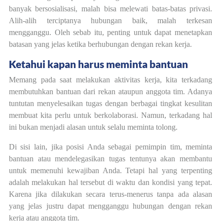
banyak bersosialisasi, malah bisa melewati batas-batas privasi.
Alih-alih terciptanya hubungan baik, malah terkesan
mengganggu. Oleh sebab itu, penting untuk dapat menetapkan
batasan yang jelas ketika berhubungan dengan rekan kerja.
Ketahui kapan harus meminta bantuan
Memang pada saat melakukan aktivitas kerja, kita terkadang
membutuhkan bantuan dari rekan ataupun anggota tim. Adanya
tuntutan menyelesaikan tugas dengan berbagai tingkat kesulitan
membuat kita perlu untuk berkolaborasi. Namun, terkadang hal
ini bukan menjadi alasan untuk selalu meminta tolong.
Di sisi lain, jika posisi Anda sebagai pemimpin tim, meminta
bantuan atau mendelegasikan tugas tentunya akan membantu
untuk memenuhi kewajiban Anda. Tetapi hal yang terpenting
adalah melakukan hal tersebut di waktu dan kondisi yang tepat.
Karena jika dilakukan secara terus-menerus tanpa ada alasan
yang jelas justru dapat mengganggu hubungan dengan rekan
kerja atau anggota tim.