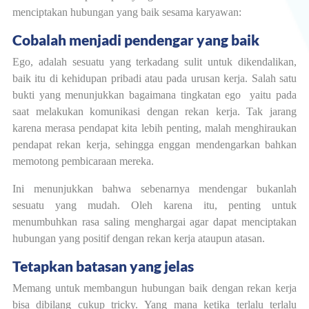
menciptakan hubungan yang baik sesama karyawan:
Cobalah menjadi pendengar yang baik
Ego, adalah sesuatu yang terkadang sulit untuk dikendalikan,
baik itu di kehidupan pribadi atau pada urusan kerja. Salah satu
bukti yang menunjukkan bagaimana tingkatan ego yaitu pada
saat melakukan komunikasi dengan rekan kerja. Tak jarang
karena merasa pendapat kita lebih penting, malah menghiraukan
pendapat rekan kerja, sehingga enggan mendengarkan bahkan
memotong pembicaraan mereka.
Ini menunjukkan bahwa sebenarnya mendengar bukanlah
sesuatu yang mudah. Oleh karena itu, penting untuk
menumbuhkan rasa saling menghargai agar dapat menciptakan
hubungan yang positif dengan rekan kerja ataupun atasan.
Tetapkan batasan yang jelas
Memang untuk membangun hubungan baik dengan rekan kerja
bisa dibilang cukup tricky. Yang mana ketika terlalu
terlalu