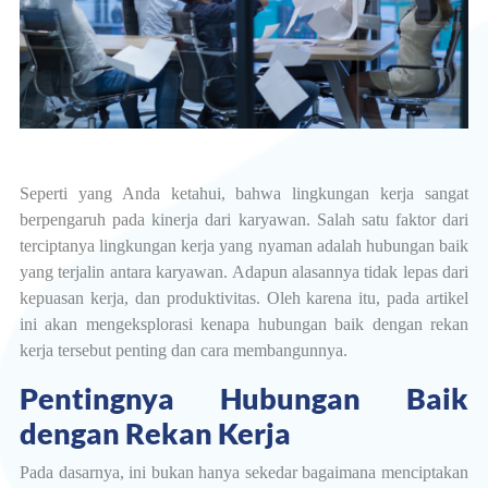
Seperti yang Anda ketahui, bahwa lingkungan kerja sangat
berpengaruh pada kinerja dari karyawan. Salah satu faktor dari
terciptanya lingkungan kerja yang nyaman adalah hubungan baik
yang terjalin antara karyawan. Adapun alasannya tidak lepas dari
kepuasan kerja, dan produktivitas. Oleh karena itu, pada artikel
ini akan mengeksplorasi kenapa hubungan baik dengan rekan
kerja tersebut penting dan cara membangunnya.
Pentingnya Hubungan Baik
dengan Rekan Kerja
Pada dasarnya, ini bukan hanya sekedar bagaimana menciptakan