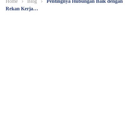
Home
Blog
Pentingnya Hubungan Baik dengan
Rekan Kerja…