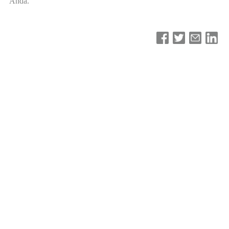
Anda.