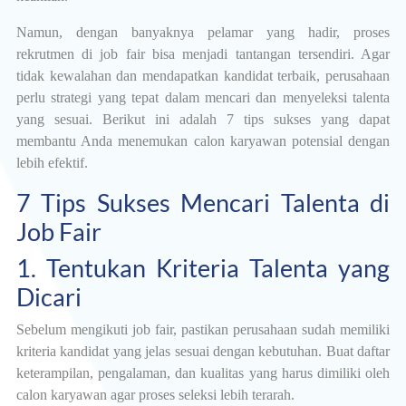
Namun, dengan banyaknya pelamar yang hadir, proses
rekrutmen di job fair bisa menjadi tantangan tersendiri. Agar
tidak kewalahan dan mendapatkan kandidat terbaik, perusahaan
perlu strategi yang tepat dalam mencari dan menyeleksi talenta
yang sesuai. Berikut ini adalah 7 tips sukses yang dapat
membantu Anda menemukan calon karyawan potensial dengan
lebih efektif.
7 Tips Sukses Mencari Talenta di
Job Fair
1. Tentukan Kriteria Talenta yang
Dicari
Sebelum mengikuti job fair, pastikan perusahaan sudah memiliki
kriteria kandidat yang jelas sesuai dengan kebutuhan. Buat daftar
keterampilan, pengalaman, dan kualitas yang harus dimiliki oleh
calon karyawan agar proses seleksi lebih terarah.