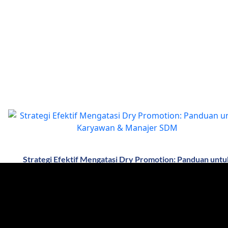
Strategi Efektif Mengatasi Dry Promotion: Panduan untu
Karyawan & Manajer SDM
Dalam praktik manajemen SDM, promosi tanpa kenaikan gaji
atau yang dikenal dengan istilah dry promotion—menjadi isu
yang semakin sering muncul. Fenomena ini dapat membawa
manfaat jika dikelola dengan baik, namun juga…