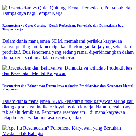
Resenteeism vs Quiet Quitting: Kenali Perbedaan, Penyebab, dan Dampaknya bagi
Tempat Kerja
Dalam dunia manajemen SDM, memahami perilaku karyawan
sangat penting untuk menciptakan lingkungan kerja yang sehat dan
produktif. Dua fenomena yang sedang ramai diperbincangkan dalam
dunia kerja saat ini adalah resenteeism…
Resenteeism dan Bahayanya: Dampaknya terhadap Produktivitas dan Kesehatan Mental
Karyawan
Dalam dunia manajemen SDM, kehadiran fisik karyawan sering kali
dianggap sebagai indikator loyalitas dan kinerja. Namun, realitasnya
tak selalu demikian. Fenomena resenteeism—di mana karyawan
tetap bekerja walau merasa kecewa, tidak…