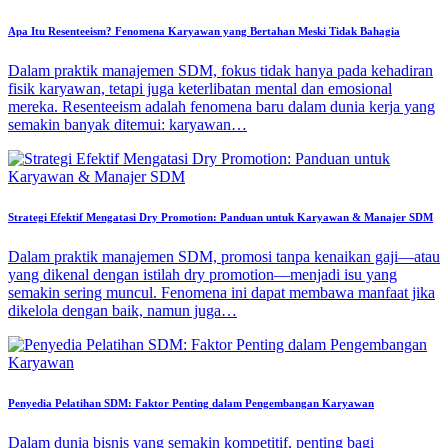
Apa Itu Resenteeism? Fenomena Karyawan yang Bertahan Meski Tidak Bahagia
Dalam praktik manajemen SDM, fokus tidak hanya pada kehadiran
fisik karyawan, tetapi juga keterlibatan mental dan emosional
mereka. Resenteeism adalah fenomena baru dalam dunia kerja yang
semakin banyak ditemui: karyawan…
Strategi Efektif Mengatasi Dry Promotion: Panduan untuk Karyawan & Manajer SDM
Dalam praktik manajemen SDM, promosi tanpa kenaikan gaji—atau
yang dikenal dengan istilah dry promotion—menjadi isu yang
semakin sering muncul. Fenomena ini dapat membawa manfaat jika
dikelola dengan baik, namun juga…
Penyedia Pelatihan SDM: Faktor Penting dalam Pengembangan Karyawan
Dalam dunia bisnis yang semakin kompetitif, penting bagi