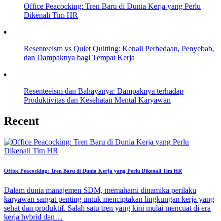
Office Peacocking: Tren Baru di Dunia Kerja yang Perlu
Dikenali Tim HR
Resenteeism vs Quiet Quitting: Kenali Perbedaan, Penyebab,
dan Dampaknya bagi Tempat Kerja
Resenteeism dan Bahayanya: Dampaknya terhadap
Produktivitas dan Kesehatan Mental Karyawan
Recent
Office Peacocking: Tren Baru di Dunia Kerja yang Perlu Dikenali Tim HR
Dalam dunia manajemen SDM, memahami dinamika perilaku
karyawan sangat penting untuk menciptakan lingkungan kerja yang
sehat dan produktif. Salah satu tren yang kini mulai mencuat di era
kerja hybrid dan…