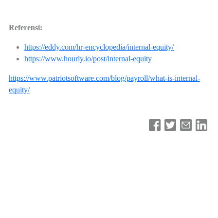
Referensi:
https://eddy.com/hr-encyclopedia/internal-equity/
https://www.hourly.io/post/internal-equity
https://www.patriotsoftware.com/blog/payroll/what-is-internal-
equity/