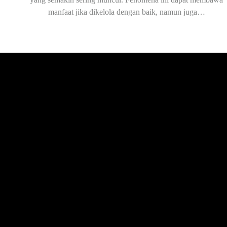
manfaat jika dikelola dengan baik, namun juga…
Penyedia Pelatihan SDM: Faktor Penting dalam Pengemba
Karyawan