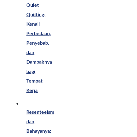
Quiet
Quitting:
Kenali
Perbedaan,
Penyebab,
dan
Dampaknya
bagi
Tempat
Kerja
Resenteeism
dan
Bahayanya: