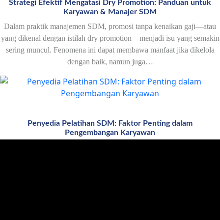
Strategi Efektif Mengatasi Dry Promotion: Panduan untuk
Karyawan & Manajer SDM
Dalam praktik manajemen SDM, promosi tanpa kenaikan gaji—atau
yang dikenal dengan istilah dry promotion—menjadi isu yang semakin
sering muncul. Fenomena ini dapat membawa manfaat jika dikelola
dengan baik, namun juga…
Penyedia Pelatihan SDM: Faktor Penting dalam
Pengembangan Karyawan
Dalam dunia bisnis yang semakin kompetitif, penting bagi perusahaan
untuk memiliki tim yang terampil dan siap menghadapi tantangan.
Salah satu cara terbaik untuk memastikan karyawan terus berkembang
adalah melalui pelatihan…
PT Kami Klique Indonesia