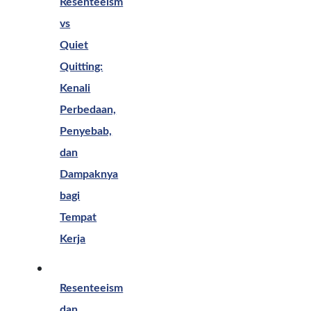
Resenteeism
vs
Quiet
Quitting:
Kenali
Perbedaan,
Penyebab,
dan
Dampaknya
bagi
Tempat
Kerja
Resenteeism
dan